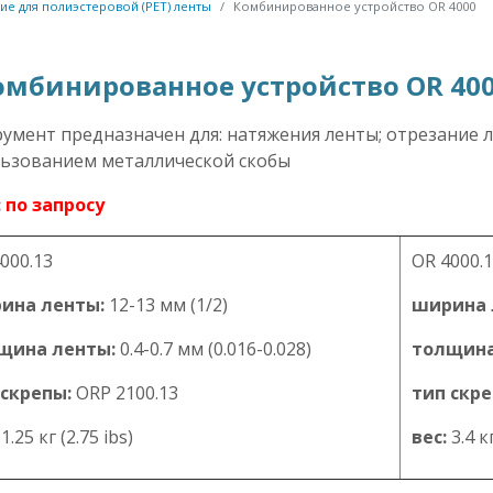
е для полиэстеровой (PET) ленты
Комбинированное устройство OR 4000
омбинированное устройство OR 40
умент предназначен для: натяжения ленты; отрезание л
ьзованием металлической скобы
:
по запросу
000.13
OR 4000.
ина ленты:
12-13 мм (1/2)
ширина 
щина ленты:
0.4-0.7 мм (0.016-0.028)
толщина
 скрепы:
ORP 2100.13
тип скре
1.25 кг (2.75 ibs)
вес:
3.4 кг