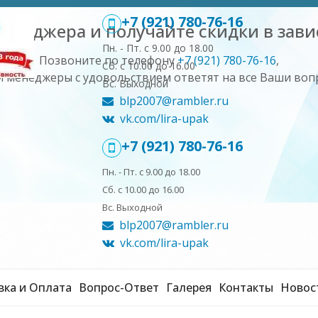
+7 (921) 780-76-16
менеджера и получайте скидки в зави
Пн. - Пт. с 9.00 до 18.00
Позвоните по телефону
+7 (921) 780-76-16
,
Сб. с 10.00 до 16.00
 менеджеры с удовольствием ответят на все Ваши воп
Вс. Выходной
blp2007@rambler.ru
vk.com/lira-upak
+7 (921) 780-76-16
Пн. - Пт. с 9.00 до 18.00
Сб. с 10.00 до 16.00
Вс. Выходной
blp2007@rambler.ru
vk.com/lira-upak
вка и Оплата
Вопрос-Ответ
Галерея
Контакты
Новос