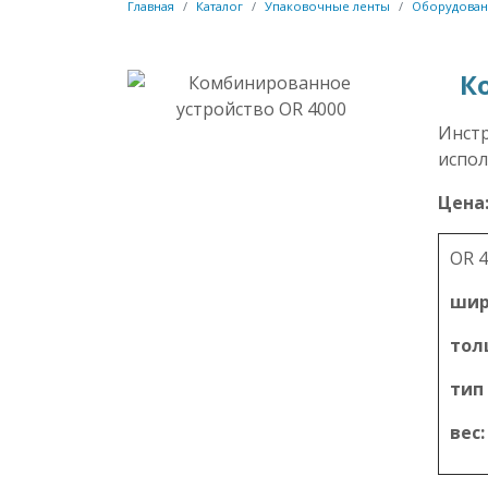
Главная
Каталог
Упаковочные ленты
Оборудовани
К
Инстр
испол
Цена
OR 4
шир
тол
тип
вес: