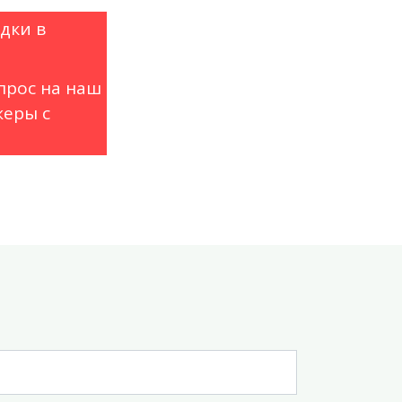
дки в
прос на наш
еры с