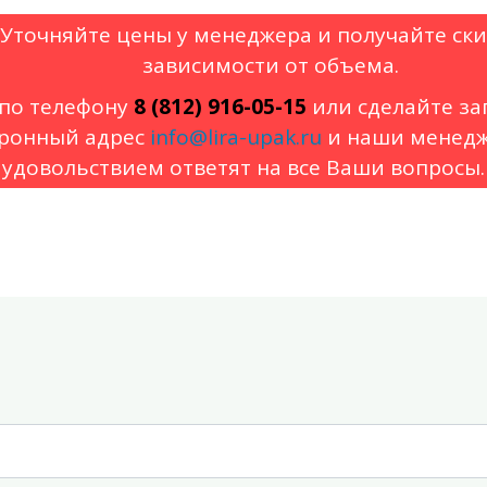
Уточняйте цены у менеджера и получайте ски
зависимости от объема.
по телефону
8 (812) 916-05-15
или сделайте за
ронный адрес
info@lira-upak.ru
и наши менедж
удовольствием ответят на все Ваши вопросы.