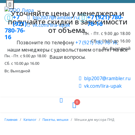
Уточняйте цены у менеджера и
+7
+7 (921) 780-
blp2007@rambler.ru
получайте скидки в зависимости
(921)
76-16
vk.com/lira-upak
от объема.
780-76-
Пн. - Пт. с 9.00 до 18.00
16
Сб. с 10.00 до 16.00
Позвоните по телефону
+7 (921) 780-76-16
,
Вс. Выходной
наши менеджеры с удовольствием ответят на все
Пн. - Пт. с 9.00 до 18.00
Ваши вопросы.
Сб. с 10.00 до 16.00
Вс. Выходной
blp2007@rambler.ru
vk.com/lira-upak
0
Главная
Каталог
Пакеты, мешки
Мешки для мусора ПНД