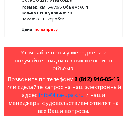
Размер, см:
54/70/6
Объем:
60 л
Кол-во шт.в упак-ке:
50
Заказ:
от 10 коробок
Цена:
по запросу
Уточняйте цены у менеджера и
получайте скидки в зависимости от
объема.
Позвоните по телефону
8 (812) 916-05-15
или сделайте запрос на наш электронный
адрес
info@lira-upak.ru
и наши
менеджеры с удовольствием ответят на
все Ваши вопросы.