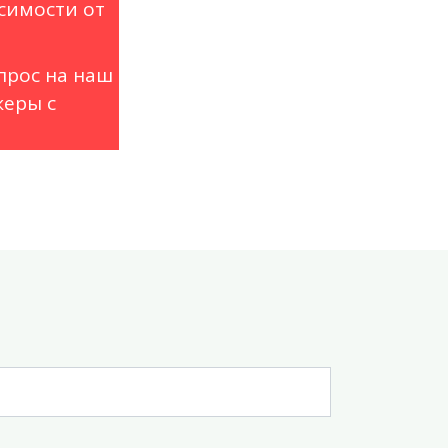
симости от
прос на наш
еры с