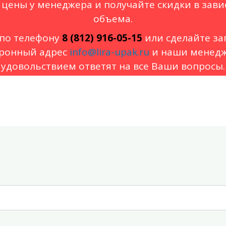
 цены у менеджера и получайте скидки в зави
объема.
по телефону
8 (812) 916-05-15
или сделайте за
ронный адрес
info@lira-upak.ru
и наши менедж
удовольствием ответят на все Ваши вопросы.