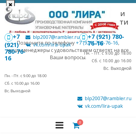
Уточняйте цены у менеджера и
получайте скидки в зависимости
от объема.
+7
+7 (921) 780-
blp2007@rambler.ru
76-16
Позвоните по телефону
+7 (921) 780-76-16
,
(921)
vk.com/lira-upak
наши менеджеры с удовольствием ответят на все
780-76-
Пн. - Пт. с 9.00 до 18.00
16
Ваши вопросы.
Сб. с 10.00 до 16.00
Вс. Выходной
Пн. - Пт. с 9.00 до 18.00
Сб. с 10.00 до 16.00
Вс. Выходной
blp2007@rambler.ru
vk.com/lira-upak
0