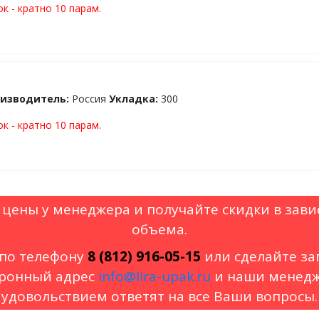
к - кратно 10 парам.
изводитель:
Россия
Укладка:
300
к - кратно 10 парам.
 цены у менеджера и получайте скидки в зави
объема.
по телефону
8 (812) 916-05-15
или сделайте за
ронный адрес
info@lira-upak.ru
и наши менедж
удовольствием ответят на все Ваши вопросы.