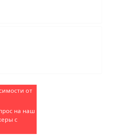
симости от
прос на наш
еры с