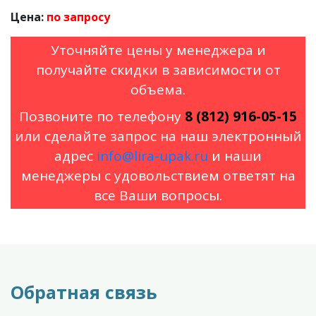
Цена:
по запросу
Уточняйте цены у менеджера и
получайте скидки в зависимости от
объема.
Позвоните по телефону
8 (812) 916-05-15
или сделайте запрос на наш электронный
адрес
info@lira-upak.ru
и наши
менеджеры с удовольствием ответят на
все Ваши вопросы.
Обратная связь