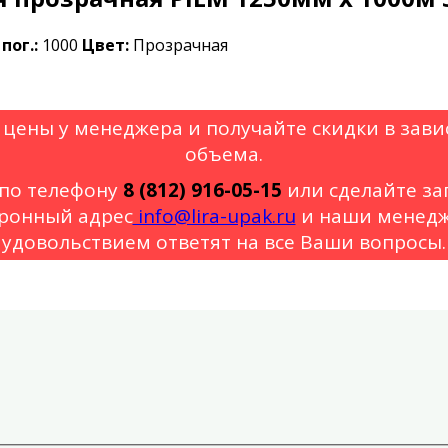
пог.:
1000
Цвет:
Прозрачная
 цены у менеджера и получайте скидки в зави
объема.
по телефону
8 (812) 916-05-15
или сделайте за
ронный адрес
info@lira-upak.ru
и наши менедж
удовольствием ответят на все Ваши вопросы.