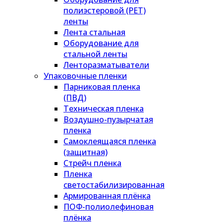
полиэстеровой (PET)
ленты
Лента стальная
Оборудование для
стальной ленты
Ленторазматыватели
Упаковочные пленки
Парниковая пленка
(ПВД)
Техническая пленка
Воздушно-пузырчатая
пленка
Самоклеящаяся пленка
(защитная)
Стрейч пленка
Пленка
светостабилизированная
Армированная плёнка
ПОФ-полиолефиновая
плёнка