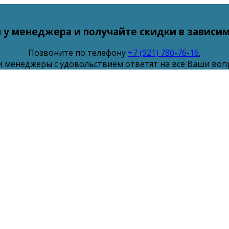
 у менеджера и получайте скидки в зависим
Позвоните по телефону
+7 (921) 780-76-16
,
 менеджеры с удовольствием ответят на все Ваши воп