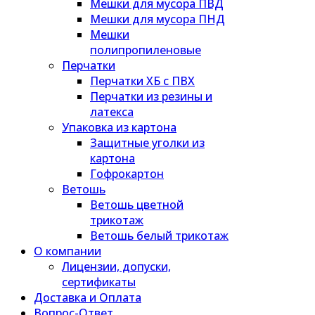
Мешки для мусора ПВД
Мешки для мусора ПНД
Мешки
полипропиленовые
Перчатки
Перчатки ХБ с ПВХ
Перчатки из резины и
латекса
Упаковка из картона
Защитные уголки из
картона
Гофрокартон
Ветошь
Ветошь цветной
трикотаж
Ветошь белый трикотаж
О компании
Лицензии, допуски,
сертификаты
Доставка и Оплата
Вопрос-Ответ