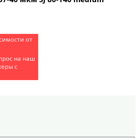
симости от
прос на наш
еры с