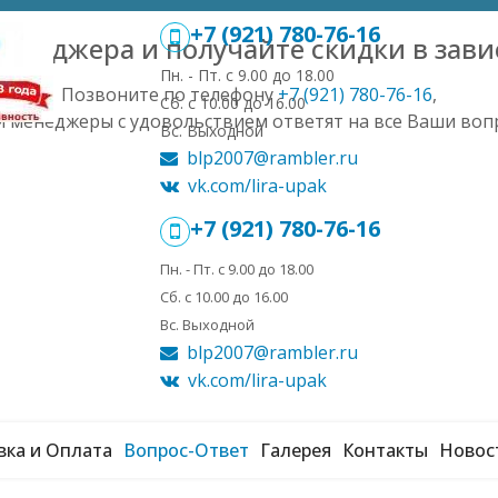
+7 (921) 780-76-16
менеджера и получайте скидки в зави
Пн. - Пт. с 9.00 до 18.00
Позвоните по телефону
+7 (921) 780-76-16
,
Сб. с 10.00 до 16.00
 менеджеры с удовольствием ответят на все Ваши воп
Вс. Выходной
blp2007@rambler.ru
vk.com/lira-upak
+7 (921) 780-76-16
Пн. - Пт. с 9.00 до 18.00
Сб. с 10.00 до 16.00
Вс. Выходной
blp2007@rambler.ru
vk.com/lira-upak
вка и Оплата
Вопрос-Ответ
Галерея
Контакты
Новос